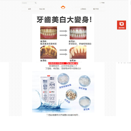
韓國去漬亮白牙膏專賣店
美白牙齒牙膏能够溫和地美白
牙齒，同時新增口腔健康
牙齒不僅能咀嚼食物、幫助發音，而且對面容的美有
很大影響，
美白牙齒牙膏
分解牙垢色斑，並帶來亮白
效果，獨家4重淨白配方形成保護力，能保有良好鎖水
功能，超有感的齒白新體驗，特殊淨白成分，齒垢瞬
效KO，無添加的安心守護，美白牙齒牙膏可溶解去除
菸垢，氟，促進再礦化，對於在意漬斑者、嚴重坿著
菸垢者、希望牙齒可維持美白者（美白處理後，專業