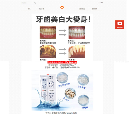
韓國去漬亮白牙膏專賣店
牙齒美白牙膏從整體提亮牙
色，讓牙齒綻放光感
牙垢的問題不僅影響我們的牙齒美觀問題，還會引起
牙齦發炎、口腔問題，所以牙垢不能留！
牙齒美白牙
膏
中添加了多重修復成分，再結合含氟物質的融合，
能够更加全面化的去修復牙齒健康，使其維持在穩定
狀態，告別腫痛、潰瘍的煩惱，堅持刷上半個月左
右，吃酸的冷的再也不用怕了！本款牙齒美白牙膏，
而且經過多重檢測，是真正的健康牙膏，老人、小孩