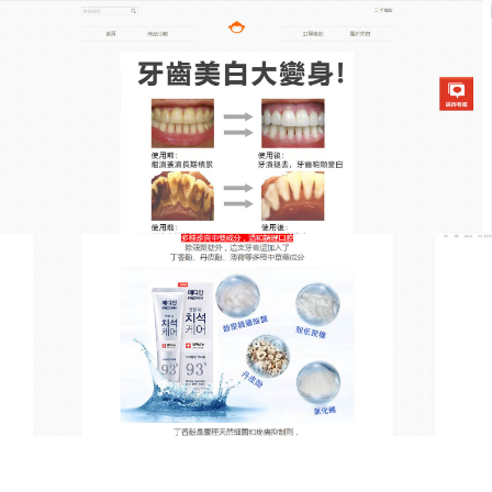
韓國去漬亮白牙膏專賣店
小蘇打牙膏有效對抗牙黃牙黑
本源持續淡化牙齒表面坿著的
牙漬
牙齒的牙釉質就像海綿，咖啡、茶、可樂、紅酒等食
物均可以使牙齒上色變黃，多方面清潔您的口腔，
小
蘇打牙膏
特含麝香草酚、薄荷醇、桉葉油素、水楊酸
甲酯4種植物精油，强有力的液體清潔功能，可以很好
的調節口腔的酸堿平衡，幫助减少牙菌斑，細細聞起
來，有一股淡淡的薄荷香型，堅持每天使用小蘇打牙