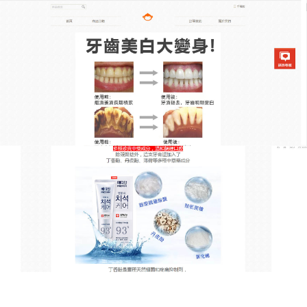
韓國去漬亮白牙膏專賣店
水果味牙膏能有效去除牙齒的
污漬，令牙齒潔白亮麗
擁有一口健康潔白的皓齒是多數人的夢想，可想要遠
離惱人的黃板牙窘境，到底該怎麼做才對呢？
水果味
牙膏
分解牙垢色斑，並帶來亮白效果，獨家4重淨白配
方形成保護力，能保有良好鎖水功能，超有感的齒白
新體驗，可以清除牙齒上的污垢、牙漬、牙斑等等，
專門除去因喝酒、抽菸、咖啡、茶等的外來性髒汙，
有抑制口腔細菌繁衍、維持口氣清新的效果，水果味