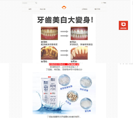
韓國去漬亮白牙膏專賣店
美白牙齒牙膏用大自然的力
量，還你潔白牙齒
大自然的美白力量，你體驗過嗎？
美白牙齒牙膏
從櫻
花、綠茶等天然植物中萃取潔白精華，搭配深海鹽的
清潔力，溫和去除牙齒色素，同時呵護牙釉質，使用
時無需特殊技巧，像平時一樣刷牙，泡沫豐富易沖
洗，清涼感瞬間喚醒口腔，長期使用後，牙齒不僅潔
白如新，還能預防牙結石生成，牙齦健康有活力，這
支充滿自然氣息的美白牙齒牙膏，讓你每次刷牙都像