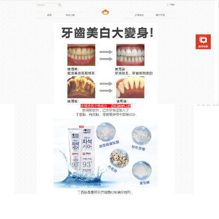
韓國去漬亮白牙膏專賣店
敏感牙齒也能白，牙齒美白牙
膏溫和潔齒無負擔
敏感牙齒不敢用美白牙膏？
牙齒美白牙膏
為敏感人群
量身打造！100%天然成分，不含酒精、氟化物等刺
激物，添加天然蘆薈膠與維生素B5，溫和呵護牙釉質
與牙齦，使用時泡沫溫和，無刺痛感，輕柔刷洗即可
去除表面色素，讓牙齒逐漸變白，牙齒美白牙膏還能
平衡口腔酸鹼度，減少敏感不適，讓敏感牙齒也能安
心享受美白體驗，從此告別想白又怕痛的兩難，笑容