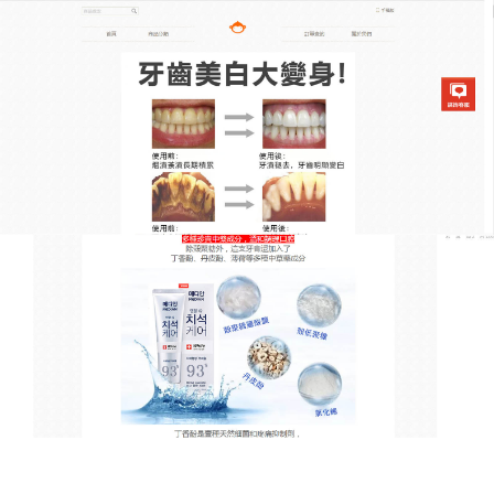
韓國去漬亮白牙膏專賣店
日本美白牙膏天然草本加持，
重燃笑容亮白本色
面對各類牙齒暗沉問題，天然草本調理更為長久，這
款
日本美白牙膏
精選珍珠粉、枸杞提取物等黃金植
萃，搭配泛醌，多途徑調理口腔環境，提升美白活
性，同時抗氧化、抗炎，保護口腔健康，泡沫豐富，
口味清爽，無論居家還是外出都能方便使用，日本美
白牙膏堅持一段時間可明顯感受到口腔健康改善，美
白效果加速，同時緩解口腔敏感帶來的不適，讓笑容