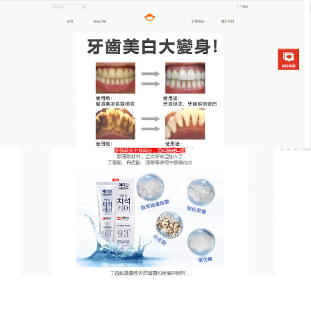
韓國去漬亮白牙膏專賣店
美白牙膏推薦
口腔專家介紹，無論你選用何種牙膏，它都只能起預
防牙病作用，而不可能治病，
美白牙膏推薦
靠摩擦牙
齒表面的污垢，清除牙齒之間的殘渣達到清潔牙齒的
作用，對預防齲齒有一定輔助效果，
美白牙膏推薦
養
成良好的生活習慣才是美白牙齒的最好途徑。
對於經常吸烟的人來說，牙齒上被熏上的一層黑黃色
的烟垢讓其苦惱不已，
美白牙膏推薦
要保持牙齒的長
期潔淨、健康，正確的刷牙才是行之有效的方法，此
外，如果有喝咖啡、有色飲料及吸烟習慣的人，最好