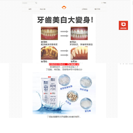
韓國去漬亮白牙膏專賣店
小蘇打牙膏天然護齒，輕鬆擁
有亮白牙
想擁有一口閃亮的潔白牙齒，從此自信笑對生活？這
款
小蘇打牙膏
正是你所需要的！它的成分天然無污
染，是大自然為我們準備的護齒禮物，使用起來輕鬆
簡單，刷牙時擠出牙膏，就能體驗其卓越的潔齒效
果，牙膏中的天然活性物質能夠主動吸附牙齒上的髒
東西，將茶垢和其他污漬一掃而光，它深入牙釉質，
恢復牙齒原本的潔白色澤，而且，對牙齦有良好的保