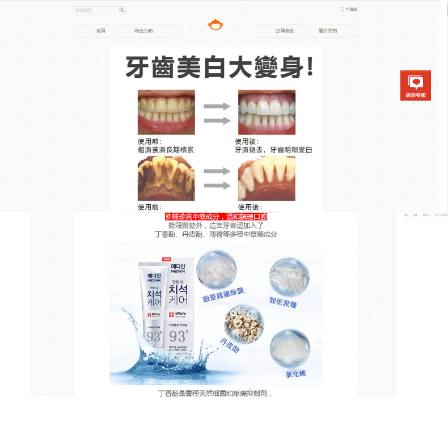
韓國去漬亮白牙膏專賣店
日本美白牙膏天然純淨，煥發
牙齒亮白光彩
渴望像明星一樣擁有亮白耀眼的牙齒？這
款日本美白
牙膏
定能如你所願！它的成分皆取自天然，純淨無
害，是大自然的護齒精華，使用方法極其簡單，日常
刷牙時擠出牙膏，輕鬆享受潔齒過程，牙膏中的天然
因子具有強大的吸附和清潔能力，能快速去除牙齒上
的茶垢和污漬，讓牙齒煥然一新，它深入牙齒深層，
恢復牙齒的自然色澤，同時，日本美白牙膏能有效保