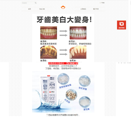
韓國去漬亮白牙膏專賣店
小蘇打牙膏能深入牙齒深層，
打造潔白美齒
誰不想擁有一口潔白亮麗的牙齒？推薦這款
小蘇打牙
膏
以天然純淨的成分著稱，源自大自然的精華，為你
的口腔帶來純淨呵護，使用十分方便，只需按照日常
刷牙步驟，擠出牙膏即可，牙膏中的活性物質具有強
大的清潔能力，主動吸附牙齒上的茶垢、咖啡漬等頑
固髒物，使牙齒恢復潔白，小蘇打牙膏能深入牙齒深
層，有效改善牙齒色澤，而且，它能保護牙齦，維持